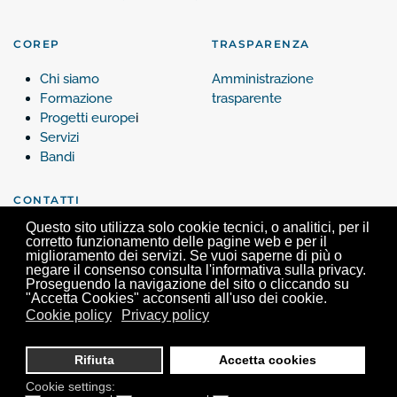
COREP
TRASPARENZA
Chi siamo
Amministrazione
Formazione
trasparente
Progetti europe
i
Servizi
Bandi
CONTATTI
Questo sito utilizza solo cookie tecnici, o analitici, per il
Contattaci
corretto funzionamento delle pagine web e per il
miglioramento dei servizi. Se vuoi saperne di più o
negare il consenso consulta l'informativa sulla privacy.
Proseguendo la navigazione del sito o cliccando su
"Accetta Cookies" acconsenti all'uso dei cookie.
Cookie policy
Privacy policy
Corep, Via Verdi 25 - 10124 Torino - Tel. +39 011 63.99.200 -
info@corep.it
- P.iva
05462680017
Rifiuta
Accetta cookies
Cookie settings: