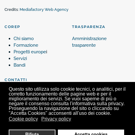
Credits:
Mediafactory Web Agency
COREP
TRASPARENZA
Chi siamo
Amministrazione
Formazione
trasparente
Progetti europe
i
Servizi
Bandi
CONTATTI
Questo sito utilizza solo cookie tecnici, o analitici, per il
Contattaci
corretto funzionamento delle pagine web e per il
miglioramento dei servizi. Se vuoi saperne di più o
negare il consenso consulta l'informativa sulla privacy.
Proseguendo la navigazione del sito o cliccando su
"Accetta Cookies" acconsenti all'uso dei cookie.
Cookie policy
Privacy policy
Corep, Via Verdi 25 - 10124 Torino - Tel. +39 011 63.99.200 -
info@corep.it
- P.iva
05462680017
Rifiuta
Accetta cookies