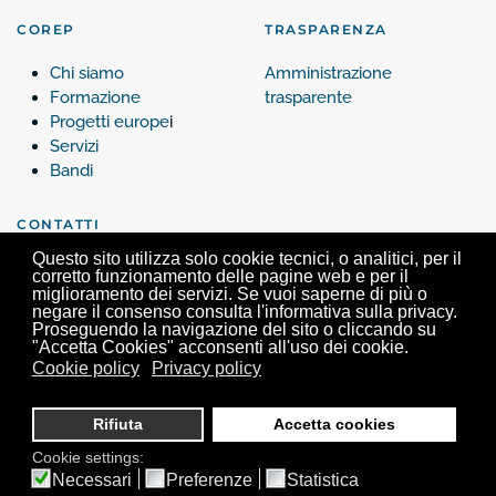
COREP
TRASPARENZA
Chi siamo
Amministrazione
Formazione
trasparente
Progetti europe
i
Servizi
Bandi
CONTATTI
Questo sito utilizza solo cookie tecnici, o analitici, per il
Contattaci
corretto funzionamento delle pagine web e per il
miglioramento dei servizi. Se vuoi saperne di più o
negare il consenso consulta l'informativa sulla privacy.
Proseguendo la navigazione del sito o cliccando su
"Accetta Cookies" acconsenti all'uso dei cookie.
Cookie policy
Privacy policy
Corep, Via Verdi 25 - 10124 Torino - Tel. +39 011 63.99.200 -
info@corep.it
- P.iva
05462680017
Rifiuta
Accetta cookies
Cookie settings:
Necessari
Preferenze
Statistica