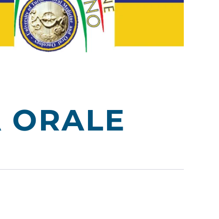
E
 ORALE