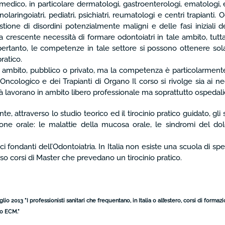
o medico, in particolare dermatologi, gastroenterologi, ematologi, e
rinolaringoiatri, pediatri, psichiatri, reumatologi e centri trapia
one di disordini potenzialmente maligni e delle fasi iniziali d
a crescente necessità di formare odontoiatri in tale ambito, tutta
e, pertanto, le competenze in tale settore si possono ottenere s
ratico.
asi ambito, pubblico o privato, ma la competenza è particolarment
ologico e dei Trapianti di Organo Il corso si rivolge sia ai neo
già lavorano in ambito libero professionale ma soprattutto ospedali
ante, attraverso lo studio teorico ed il tirocinio pratico guidato, g
e orale: le malattie della mucosa orale, le sindromi del dolore
ci fondanti dell’Odontoiatria. In Italia non esiste una scuola di sp
o corsi di Master che prevedano un tirocinio pratico.
 2013 "I professionisti sanitari che frequentano, in Italia o all’estero, corsi di form
ivo ECM
."