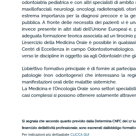
odontoiatria pediatrica e con altri specialisti di ambit
maxillofacciali, neurologi, oncologi, radioterapisti, oto
estrema importanza per la diagnosi precoce e la gesti
pubblica. A fronte delle necessità dei pazienti vi è un
invece presente in altri stati dell’Unione Europea) 
adeguata formazione teorica associata ad un tirocinio p
L’esercizio della Medicina Orale è possibile in qualsi
Centri di Eccellenza in campo Odontostomatologico, Onc
verso le discipline in oggetto sia agli Odontoiatri che 
L’obiettivo formativo principale è di fornire al partecip
patologie (non odontogene) che interessano la region
manifestazioni orali delle malattie sistemiche.
La Medicina e l’Oncologia Orale sono settori specialisti
casi complessi si possono ottenere solamente attravers
Si segnala che secondo quanto previsto dalla Determina CNFC del 17 luglio
l’esercizio dell’attività professionale, sono esonerati dall’obbligo format
Per indicazioni più dettagliate
CLICCA QUI