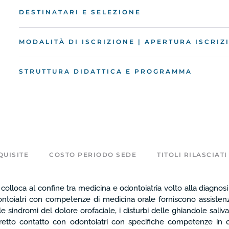
DESTINATARI E SELEZIONE
MODALITÀ DI ISCRIZIONE | APERTURA ISCRIZI
STRUTTURA DIDATTICA E PROGRAMMA
UISITE
COSTO PERIODO SEDE
TITOLI RILASCIATI
i colloca al confine tra medicina e odontoiatria volto alla diagno
dontoiatri con competenze di medicina orale forniscono assistenza
 sindromi del dolore orofaciale, i disturbi delle ghiandole saliva
retto contatto con odontoiatri con specifiche competenze in odo