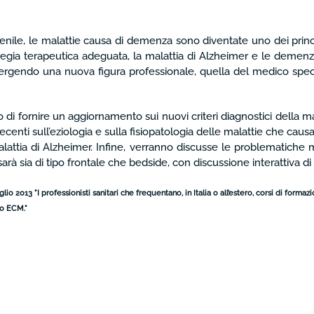
nile, le malattie causa di demenza sono diventate uno dei principa
tegia terapeutica adeguata, la malattia di Alzheimer e le demenze 
mergendo una nuova figura professionale, quella del medico speci
.
llo di fornire un aggiornamento sui nuovi criteri diagnostici della
 recenti sull’eziologia e sulla fisiopatologia delle malattie che c
lattia di Alzheimer. Infine, verranno discusse le problematiche
 sarà sia di tipo frontale che bedside, con discussione interattiva di c
 2013 "I professionisti sanitari che frequentano, in Italia o all’estero, corsi di form
ivo ECM
."