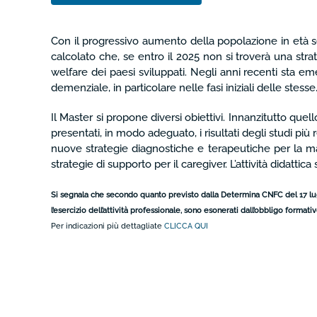
Con il progressivo aumento della popolazione in età se
calcolato che, se entro il 2025 non si troverà una stra
welfare dei paesi sviluppati. Negli anni recenti sta e
demenziale, in particolare nelle fasi iniziali delle stesse
Il Master si propone diversi obiettivi. Innanzitutto que
presentati, in modo adeguato, i risultati degli studi più
nuove strategie diagnostiche e terapeutiche per la ma
strategie di supporto per il caregiver. L’attività didattica
Si segnala che secondo quanto previsto dalla Determina CNFC del 17 luglio
l’esercizio dell’attività professionale, sono esonerati dall’obbligo format
Per indicazioni più dettagliate
CLICCA QUI