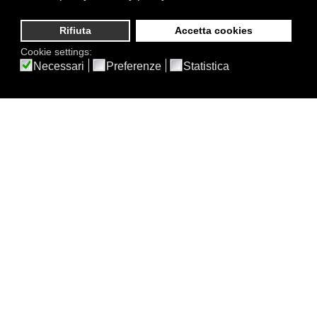
Rifiuta
Accetta cookies
Cookie settings:
Necessari
Preferenze
Statistica
GESTIONE DI PROGETTI
EUROPEI
COREP opera da sempre nel settore dei progetti europei e
in tale contesto supporta i consorziati e/o partecipa
direttamente sia come coordinatore sia come partner a
numerosi progetti finanziati dall’Unione Europea e/o Enti
affini.
VEDI TUTTO