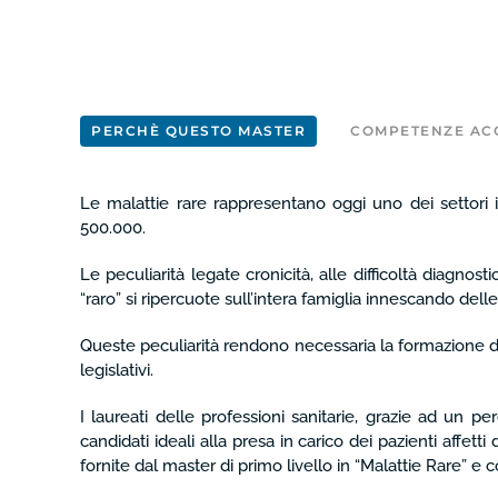
PERCHÈ QUESTO MASTER
COMPETENZE ACQ
Le malattie rare rappresentano oggi uno dei settori in
500.000.
Le peculiarità legate cronicità, alle difficoltà diagnos
“raro” si ripercuote sull’intera famiglia innescando dell
Queste peculiarità rendono necessaria la formazione di op
legislativi.
I laureati delle professioni sanitarie, grazie ad un 
candidati ideali alla presa in carico dei pazienti affett
fornite dal master di primo livello in “Malattie Rare” e 