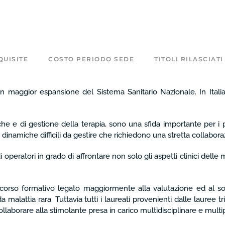
UISITE
COSTO PERIODO SEDE
TITOLI RILASCIATI
 maggior espansione del Sistema Sanitario Nazionale. In Italia, i
tiche e di gestione della terapia, sono una sfida importante per i
e dinamiche difficili da gestire che richiedono una stretta collabora
eratori in grado di affrontare non solo gli aspetti clinici delle mal
percorso formativo legato maggiormente alla valutazione ed al so
i da malattia rara. Tuttavia tutti i laureati provenienti dalle laure
collaborare alla stimolante presa in carico multidisciplinare e multi